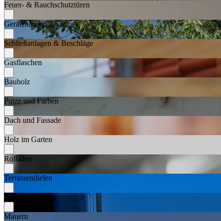
Feuer- & Rauchschutztüren
Gerätehäuser
Schließanlagen & Beschläge
Gasflaschen
Bauholz
Putze und Farben
Dach und Fassade
Holz im Garten
Rolläden
Terrassendielen
Zäune
Mauern