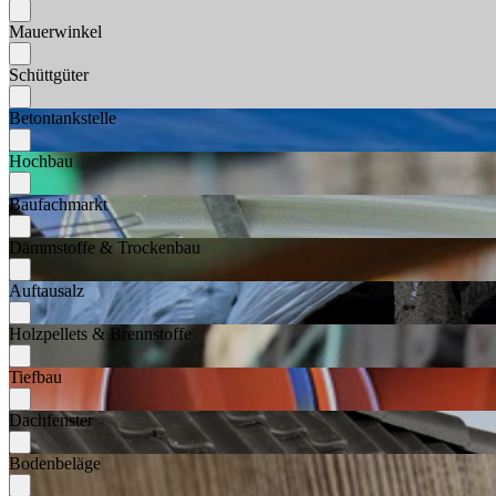
Mauerwinkel
Schüttgüter
Betontankstelle
Hochbau
Baufachmarkt
Dämmstoffe & Trockenbau
Auftausalz
Holzpellets & Brennstoffe
Tiefbau
Dachfenster
Bodenbeläge