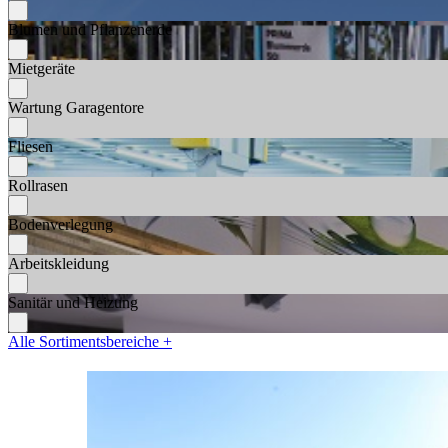
Blumen und Pflanzenerde
Mietgeräte
Wartung Garagentore
Fliesen
Rollrasen
Bodenverlegung
Arbeitskleidung
Sanitär und Heizung
Alle Sortimentsbereiche +