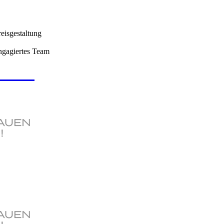
eisgestaltung
engagiertes Team
rmular